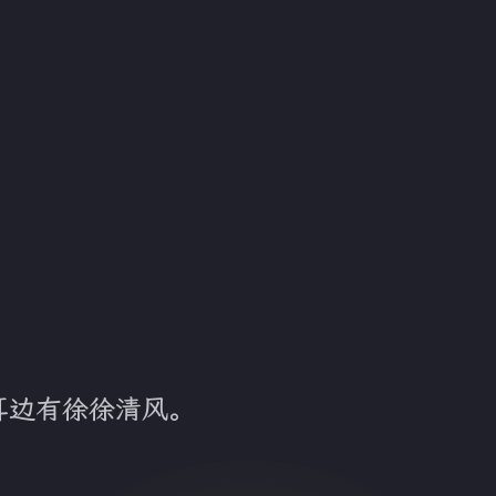
耳边有徐徐清风。