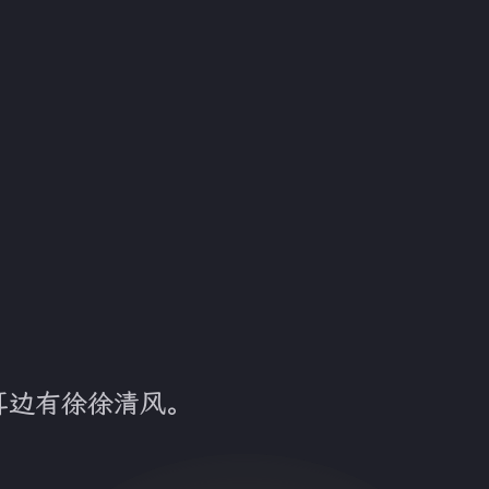
耳边有徐徐清风。