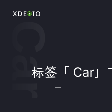
Car
标签「 Car