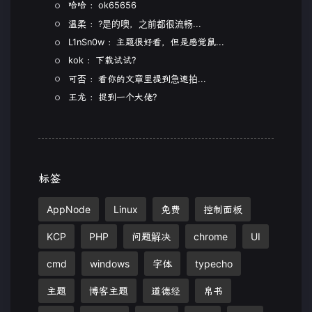
哈哈 ：ok65656
温柔 ：?是的噢，之前都很流畅...
L1nSn0w ：主题很好看，但是感觉鼠...
kok ：下载试试?
可否 ：看你的文章里提到急速拍...
王龙 ：捉到一个大佬?
标签
AppNode
Linux
免费
控制面板
KCP
PHP
问题解决
chrome
UI
cmd
windows
字体
typecho
主题
博客主题
道德经
帛书