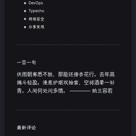
DevOps
Typecho
网络安全
分享发现
一言一句
伏雨朝寒悉不胜，那能还傍杏花行。去年高
摘斗轻盈。漫惹炉烟双袖紫，空将酒晕一衫
青。人间何处问多情。 ———— 纳兰容若
最新评论