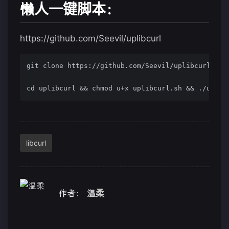
懒人一键脚本：
https://github.com/Seevil/uplibcurl
git clone https://github.com/Seevil/uplibcurl.git 
cd uplibcurl && chmod u+x uplibcurl.sh && ./uplib
libcurl
作者：
温柔