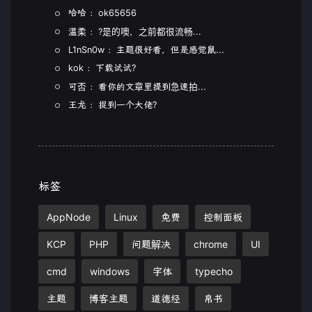
哈哈 ：ok65656
温柔 ：?是的噢，之前都很流畅...
L1nSn0w ：主题很好看，但是感觉鼠...
kok ：下载试试?
可否 ：看你的文章里提到急速拍...
王龙 ：捉到一个大佬?
标签
AppNode
Linux
免费
控制面板
KCP
PHP
问题解决
chrome
UI
cmd
windows
字体
typecho
主题
博客主题
道德经
帛书