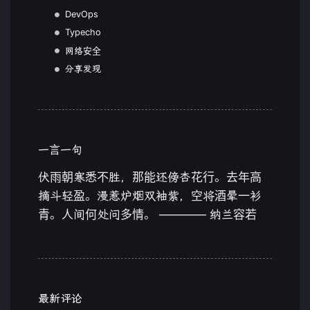
DevOps
Typecho
网络安全
分享发现
一言一句
伏雨朝寒悉不胜，那能还傍杏花行。去年高
摘斗轻盈。漫惹炉烟双袖紫，空将酒晕一衫
青。人间何处问多情。 ———— 纳兰容若
最新评论