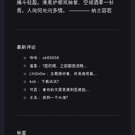
摘斗轻盈。漫惹炉烟双袖紫，空将酒晕一衫
青。人间何处问多情。 ———— 纳兰容若
最新评论
哈哈 ：ok65656
温柔 ：?是的噢，之前都很流畅...
L1nSn0w ：主题很好看，但是感觉鼠...
kok ：下载试试?
可否 ：看你的文章里提到急速拍...
王龙 ：捉到一个大佬?
标签