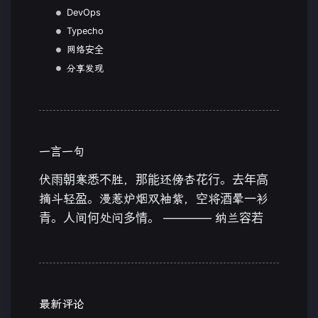
DevOps
Typecho
网络安全
分享发现
一言一句
伏雨朝寒悉不胜，那能还傍杏花行。去年高
摘斗轻盈。漫惹炉烟双袖紫，空将酒晕一衫
青。人间何处问多情。 ———— 纳兰容若
最新评论