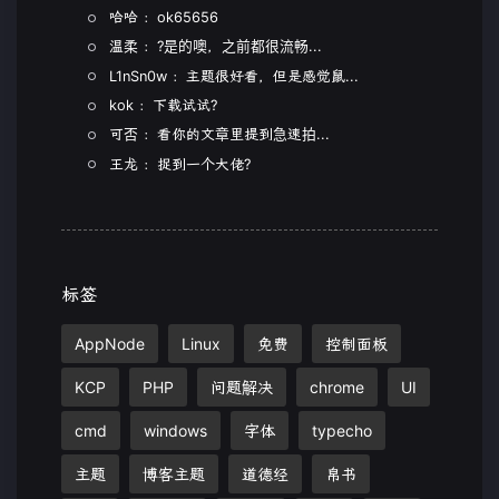
哈哈 ：ok65656
温柔 ：?是的噢，之前都很流畅...
L1nSn0w ：主题很好看，但是感觉鼠...
kok ：下载试试?
可否 ：看你的文章里提到急速拍...
王龙 ：捉到一个大佬?
标签
AppNode
Linux
免费
控制面板
KCP
PHP
问题解决
chrome
UI
cmd
windows
字体
typecho
主题
博客主题
道德经
帛书