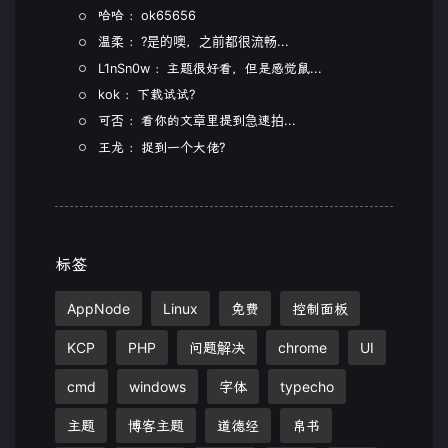
哈哈 ：ok65656
温柔 ：?是的噢，之前都很流畅...
L1nSn0w ：主题很好看，但是感觉鼠...
kok ：下载试试?
可否 ：看你的文章里提到急速拍...
王龙 ：捉到一个大佬?
标签
AppNode
Linux
免费
控制面板
KCP
PHP
问题解决
chrome
UI
cmd
windows
字体
typecho
主题
博客主题
道德经
帛书