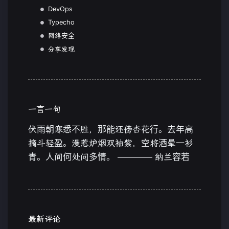
DevOps
Typecho
网络安全
分享发现
一言一句
伏雨朝寒悉不胜，那能还傍杏花行。去年高
摘斗轻盈。漫惹炉烟双袖紫，空将酒晕一衫
青。人间何处问多情。 ———— 纳兰容若
最新评论