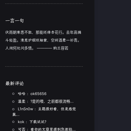
一言一句
伏雨朝寒悉不胜，那能还傍杏花行。去年高摘
斗轻盈。漫惹炉烟双袖紫，空将酒晕一衫青。
人间何处问多情。 ———— 纳兰容若
最新评论
哈哈 ：ok65656
温柔 ：?是的噢，之前都很流畅...
L1nSn0w ：主题很好看，但是感觉
鼠...
kok ：下载试试?
可否 ：看你的文章里提到急速拍...