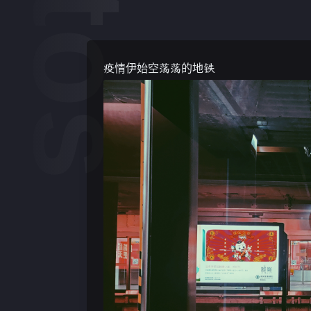
疫情伊始空荡荡的地铁