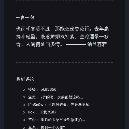
一言一句
伏雨朝寒悉不胜，那能还傍杏花行。去年高
摘斗轻盈。漫惹炉烟双袖紫，空将酒晕一衫
青。人间何处问多情。 ———— 纳兰容若
最新评论
哈哈 ：ok65656
温柔 ：?是的噢，之前都很流畅...
L1nSn0w ：主题很好看，但是感觉鼠...
kok ：下载试试?
可否 ：看你的文章里提到急速拍...
王龙 ：捉到一个大佬?