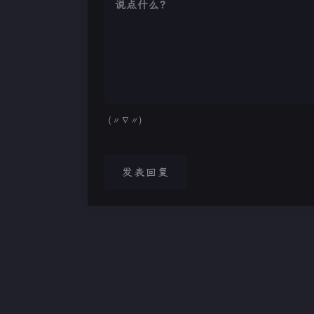
(〃∇〃)
发表回复