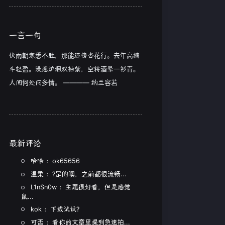
一言一句
伏雨朝寒悉不胜，那能还傍杏花行。去年高摘
斗轻盈。漫惹炉烟双袖紫，空将酒晕一衫青。
人间何处问多情。 ———— 纳兰容若
最新评论
哈哈 ：ok65656
温柔 ：?是的噢，之前都很流畅...
L1nSn0w ：主题很好看，但是感觉
鼠...
kok ：下载试试?
可否 ：看你的文章里提到急速拍...