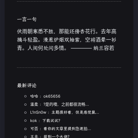
一言一句
伏雨朝寒悉不胜，那能还傍杏花行。去年高
摘斗轻盈。漫惹炉烟双袖紫，空将酒晕一衫
青。人间何处问多情。 ———— 纳兰容若
最新评论
哈哈 ：ok65656
温柔 ：?是的噢，之前都很流畅...
L1nSn0w ：主题很好看，但是感觉鼠...
kok ：下载试试?
可否 ：看你的文章里提到急速拍...
王龙 ：捉到一个大佬?