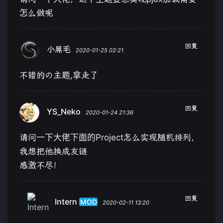
怎么做呢
回复
小屌毛
2020-01-25 02:21
不错的の主题,拿走了
回复
YS_Neko
2020-01-24 21:36
请问一下大佬下面的Project怎么实现随机排列，
我想把他换成友链
感激不尽！
回复
Intern
MOD
2020-02-11 13:20