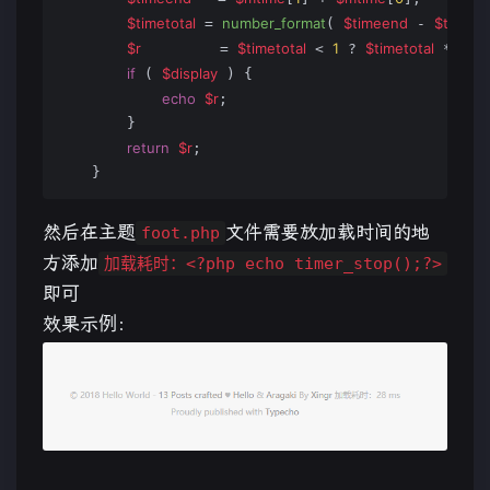
$timetotal
number_format
$timeend
$timest
 = 
( 
 - 
$r
$timetotal
1
$timetotal
100
         = 
 < 
 ? 
 * 
if
$display
 ( 
 ) {

echo
$r
;

        }

return
$r
;

    }
然后在主题
文件需要放加载时间的地
foot.php
方添加
加载耗时：<?php echo timer_stop();?>
即可
效果示例：