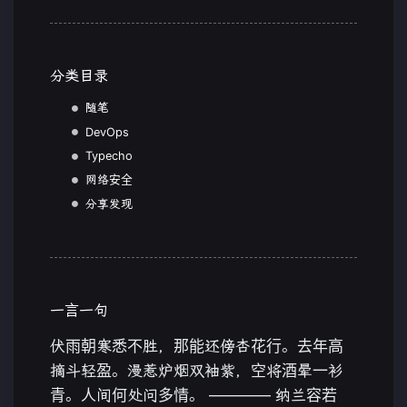
分类目录
随笔
DevOps
Typecho
网络安全
分享发现
一言一句
伏雨朝寒悉不胜，那能还傍杏花行。去年高
摘斗轻盈。漫惹炉烟双袖紫，空将酒晕一衫
青。人间何处问多情。 ———— 纳兰容若