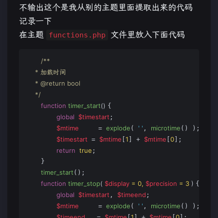
不输出这个是我从别的主题里面提取出来的代码
记录一下
在主题
文件里放入下面代码
functions.php
/**

     * 加载时间

     * 
@return
 bool

     */
function
timer_start
(
) 
{

global
$timestart
;

$mtime
explode
' '
microtime
     = 
( 
, 
() );

$timestart
$mtime
1
$mtime
0
 = 
[
] + 
[
];

return
true
;

    }

timer_start
();

function
timer_stop
(
$display
 = 
0
, 
$precision
 = 
3
) 
{

global
$timestart
$timeend
, 
;

$mtime
explode
' '
microtime
     = 
( 
, 
() );

$timeend
$mtime
1
$mtime
0
   = 
[
] + 
[
];
