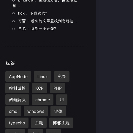
L1nSn0w ：主题很好看，但是感觉
鼠...
kok ：下载试试?
可否 ：看你的文章里提到急速拍...
王龙 ：捉到一个大佬?
标签
AppNode
Linux
免费
控制面板
KCP
PHP
问题解决
chrome
UI
cmd
windows
字体
typecho
主题
博客主题