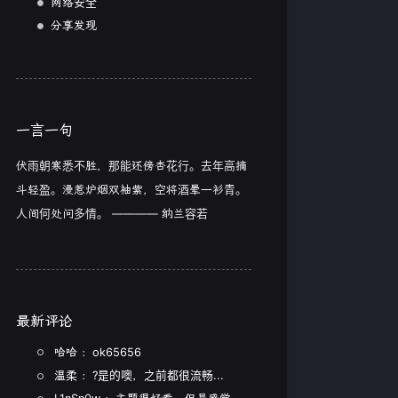
网络安全
分享发现
一言一句
伏雨朝寒悉不胜，那能还傍杏花行。去年高摘
斗轻盈。漫惹炉烟双袖紫，空将酒晕一衫青。
人间何处问多情。 ———— 纳兰容若
最新评论
哈哈 ：ok65656
温柔 ：?是的噢，之前都很流畅...